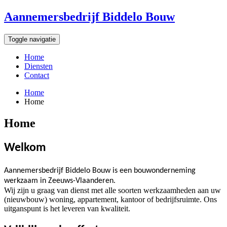
Ga
Aannemersbedrijf Biddelo Bouw
naar
inhoud
Toggle navigatie
Home
Diensten
Contact
Home
Home
Home
Welkom
Aannemersbedrijf Biddelo Bouw is een bouwonderneming
werkzaam in Zeeuws-Vlaanderen.
Wij zijn u graag van dienst met alle soorten werkzaamheden aan uw
(nieuwbouw) woning, appartement, kantoor of bedrijfsruimte. Ons
uitganspunt is het leveren van kwaliteit.